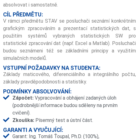
absolvovat i samostatně.
CÍL PŘEDMĚTU:
V rámci předmětu STAV se posluchači seznámí konkrétním
grafickým zpracováním a prezentací statistických dat, s
použitím systémů vybraných statistických SW pro
statistické zpracování dat (např. Excel a Matlab). Posluchači
budou seznámeni též se základními principy a využitím
simulačních modelů.
VSTUPNÍ POŽADAVKY NA STUDENTA:
Základy maticového, diferenciálního a integrálního počtu,
základy pravděpodobnosti a statistiky.
PODMÍNKY ABSOLVOVÁNÍ:
Zápočet:
Vypracování a obhájení zadaných úloh
(podrobnější informace budou sděleny na prvním
cvičení).
Zkouška:
Písemný test a ústní část.
GARANTI A VYUČUJÍCÍ:
Garant: Ing. Tomáš Ťoupal, Ph.D. (100%),