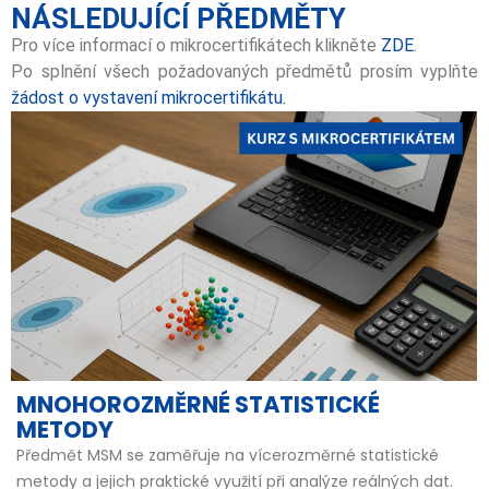
NÁSLEDUJÍCÍ PŘEDMĚTY
Pro více informací o mikrocertifikátech klikněte
ZDE
.
Po splnění všech požadovaných předmětů prosím vyplňte
žádost o vystavení mikrocertifikátu.
MNOHOROZMĚRNÉ STATISTICKÉ
METODY
Předmět MSM se zaměřuje na vícerozměrné statistické
metody a jejich praktické využití při analýze reálných dat.