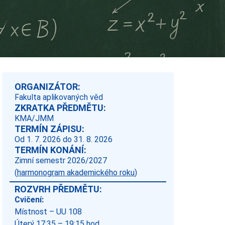
ORGANIZÁTOR:
Fakulta aplikovaných věd
ZKRATKA PŘEDMĚTU:
KMA/JMM
TERMÍN ZÁPISU:
Od 1. 7. 2026 do 31. 8. 2026
TERMÍN KONÁNÍ:
Zimní semestr 2026/2027
(
harmonogram akademického roku
)
ROZVRH PŘEDMĚTU:
Cvičení:
Místnost – UU 108
Úterý 17:35 – 19:15 hod.