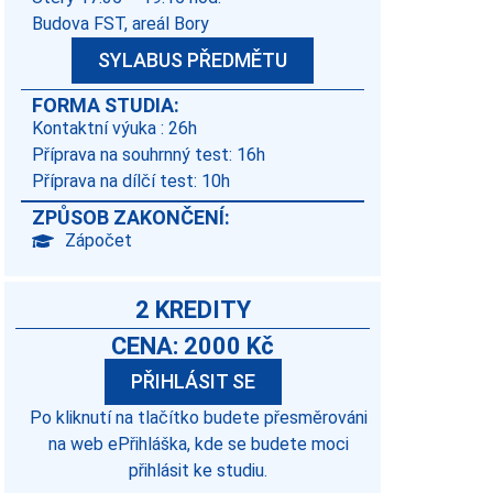
Budova FST, areál Bory
SYLABUS PŘEDMĚTU
FORMA STUDIA:
Kontaktní výuka : 26h
Příprava na souhrnný test: 16h
Příprava na dílčí test: 10h
ZPŮSOB ZAKONČENÍ:
Zápočet
2 KREDITY
CENA: 2000 Kč
PŘIHLÁSIT SE
Po kliknutí na tlačítko budete přesměrováni
na web ePřihláška, kde se budete moci
přihlásit ke studiu.