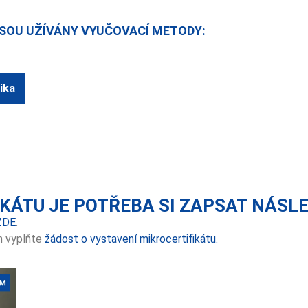
SOU UŽÍVÁNY VYUČOVACÍ METODY:
ika
IKÁTU JE POTŘEBA SI ZAPSAT NÁSL
ZDE
.
m vyplňte
žádost o vystavení mikrocertifikátu.