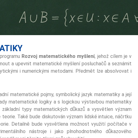
ATIKY
 programu
Rozvoj matematického myšlení
, jehož cílem je v
nout a upevnit matematické myšlení posluchačů a seznámit
alytickými i numerickými metodami. Předmět lze absolvovat i
ní matematické pojmy, symbolický jazyk matematiky a její
lady matematické logiky a s logickou výstavbou matematiky
 základní typy matematických důkazů a vysvětlen význam
é teorie. Také bude diskutován význam lidské intuice, náčrtku
eorie. Detailně bude vysvětlena možnost využití počítače v
rimentálního nástroje i jako plnohodnotného důkazového