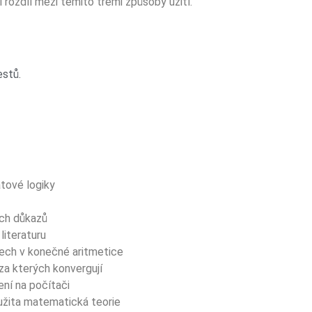
 rozdíl mezi těmito třemi způsoby užití.
stů.
tové logiky
ých důkazů
literaturu
ech v konečné aritmetice
 za kterých konvergují
ní na počítači
yužita matematická teorie