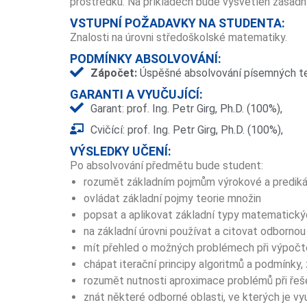
prostředku. Na příkladech bude vysvětlen zásadní
VSTUPNÍ POŽADAVKY NA STUDENTA:
Znalosti na úrovni středoškolské matematiky.
PODMÍNKY ABSOLVOVÁNÍ:
Zápočet:
Úspěšné absolvování písemných te
GARANTI A VYUČUJÍCÍ:
Garant: prof. Ing. Petr Girg, Ph.D. (100%),
Cvičící: prof. Ing. Petr Girg, Ph.D. (100%),
VÝSLEDKY UČENÍ:
Po absolvování předmětu bude student:
rozumět základním pojmům výrokové a prediká
ovládat základní pojmy teorie množin
popsat a aplikovat základní typy matematick
na základní úrovni používat a citovat odbornou 
mít přehled o možných problémech při výpočt
chápat iterační principy algoritmů a podmínky,
rozumět nutnosti aproximace problémů při řeše
znát některé odborné oblasti, ve kterých je v