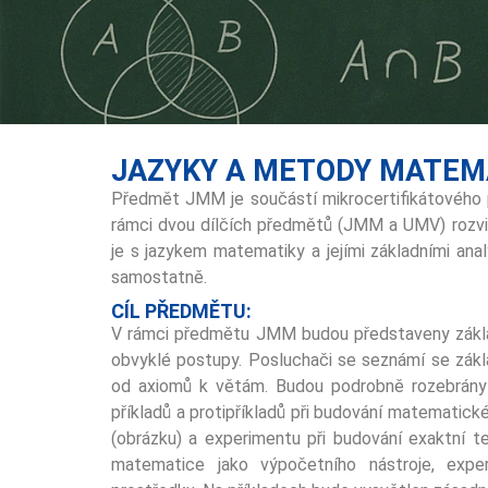
JAZYKY A METODY MATEM
Předmět JMM je součástí mikrocertifikátového
rámci dvou dílčích předmětů (JMM a UMV) rozvi
je s jazykem matematiky a jejími základními an
samostatně.
CÍL PŘEDMĚTU:
V rámci předmětu JMM budou představeny základ
obvyklé postupy. Posluchači se seznámí se zák
od axiomů k větám. Budou podrobně rozebrány
příkladů a protipříkladů při budování matematick
(obrázku) a experimentu při budování exaktní t
matematice jako výpočetního nástroje, expe