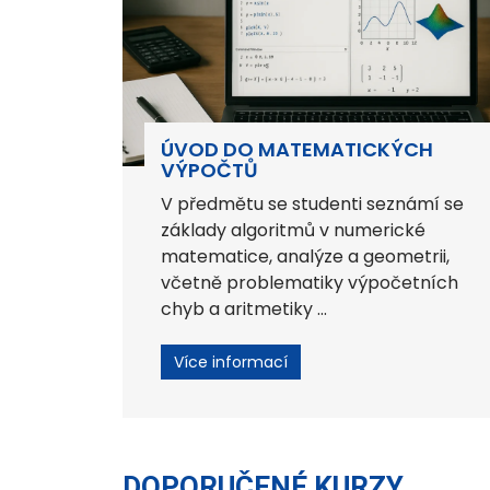
ÚVOD DO MATEMATICKÝCH
VÝPOČTŮ
V předmětu se studenti seznámí se
základy algoritmů v numerické
matematice, analýze a geometrii,
včetně problematiky výpočetních
chyb a aritmetiky ...
Více informací
DOPORUČENÉ KURZY